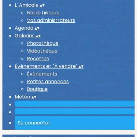
L' Amicale
▴
▾
Notre histoire
Vos administrateurs
Agenda
▴
▾
Galeries
▴
▾
Photothèque
Vidéothèque
Recettes
Événements et "À vendre"
▴
▾
Événements
Petites annonces
Boutique
Météo
▴
▾
Se connecter