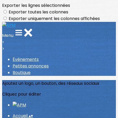
Exporter les lignes sélectionnées
Exporter toutes les colonnes
Exporter uniquement les colonnes affichées
Menu
<
>
Événements
Petites annonces
Boutique
Ajoutez un logo, un bouton, des réseaux sociaux
Cliquez pour éditer
Accueil
▴
▾