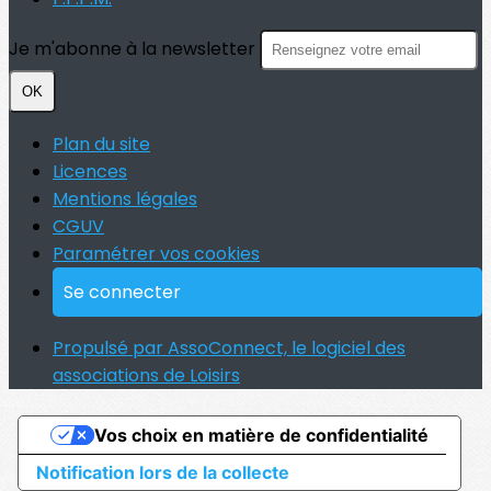
Je m'abonne à la newsletter
OK
Plan du site
Licences
Mentions légales
CGUV
Paramétrer vos cookies
Se connecter
Propulsé par AssoConnect, le logiciel des
associations de Loisirs
Vos choix en matière de confidentialité
Notification lors de la collecte