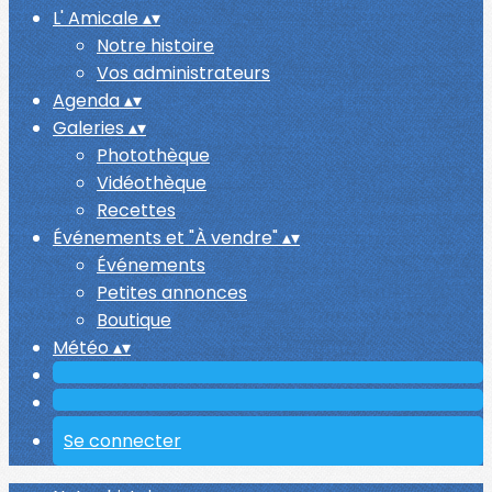
L' Amicale
▴
▾
Notre histoire
Vos administrateurs
Agenda
▴
▾
Galeries
▴
▾
Photothèque
Vidéothèque
Recettes
Événements et "À vendre"
▴
▾
Événements
Petites annonces
Boutique
Météo
▴
▾
Se connecter