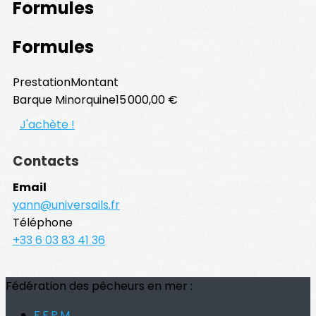
Formules
Formules
Prestation
Montant
Barque Minorquine
15 000,00 €
J'achète !
Contacts
Email
yann@universails.fr
Téléphone
+33 6 03 83 41 36
Fédération des pêcheurs en mer :
F.F.P.M.