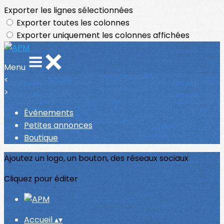
Exporter les lignes sélectionnées
Exporter toutes les colonnes
Exporter uniquement les colonnes affichées
Menu
<
>
Événements
Petites annonces
Boutique
Ajoutez un logo, un bouton, des réseaux sociaux
Cliquez pour éditer
Accueil
▴
▾